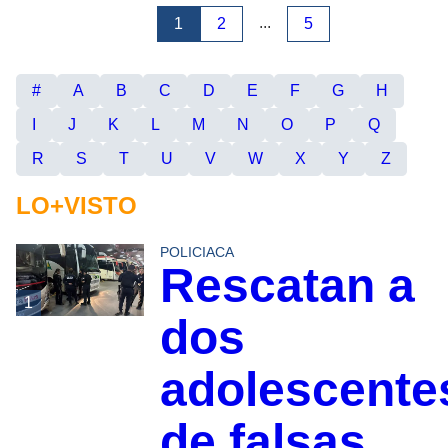
...
1
2
5
#
A
B
C
D
E
F
G
H
I
J
K
L
M
N
O
P
Q
R
S
T
U
V
W
X
Y
Z
LO+VISTO
POLICIACA
Rescatan a
1
dos
adolescente
de falsas