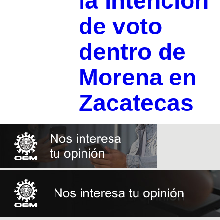
la intención
de voto
dentro de
Morena en
Zacatecas