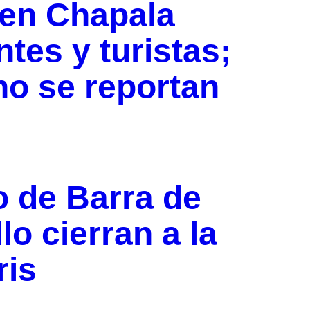
 en Chapala
tes y turistas;
no se reportan
o de Barra de
o cierran a la
ris