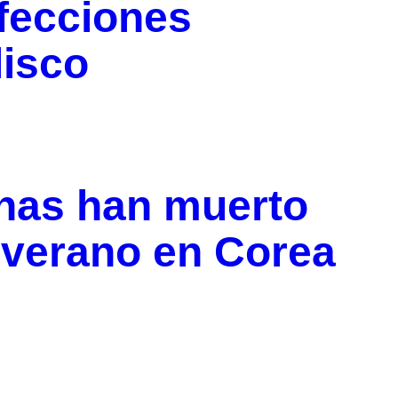
nfecciones
lisco
nas han muerto
e verano en Corea