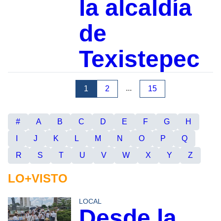
la alcaldía
de
Texistepec
...
1
2
15
#
A
B
C
D
E
F
G
H
I
J
K
L
M
N
O
P
Q
R
S
T
U
V
W
X
Y
Z
LO+VISTO
LOCAL
Desde la