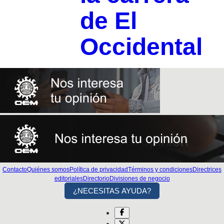
de El
Occidental
Contacto
Quiénes somos
Política de privacidad
Términos y condiciones
Directrices
editoriales
Directorio
Divisiones de negocio
¿NECESITAS AYUDA?