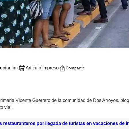
opiar link
Artículo impreso
Compartir
rimaria Vicente Guerrero de la comunidad de Dos Arroyos, bloqu
o vial.
restauranteros por llegada de turistas en vacaciones de i