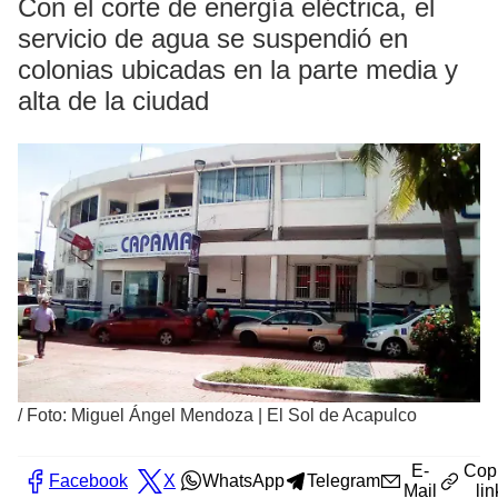
Con el corte de energía eléctrica, el
servicio de agua se suspendió en
colonias ubicadas en la parte media y
alta de la ciudad
/
Foto: Miguel Ángel Mendoza | El Sol de Acapulco
E-
Cop
Facebook
X
WhatsApp
Telegram
Mail
lin