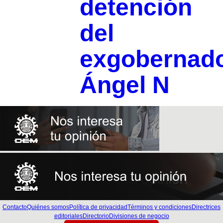
detención
del
exgobernad
Ángel N
Contacto
Quiénes somos
Política de privacidad
Términos y condiciones
Directrices
editoriales
Directorio
Divisiones de negocio