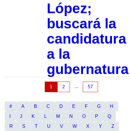
López;
buscará la
candidatura
a la
gubernatura
...
1
2
57
#
A
B
C
D
E
F
G
H
I
J
K
L
M
N
O
P
Q
R
S
T
U
V
W
X
Y
Z