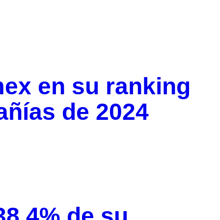
ex en su ranking
ñías de 2024
38.4% de su