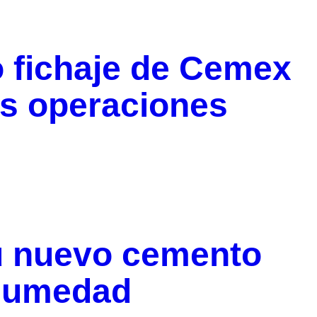
o fichaje de Cemex
us operaciones
u nuevo cemento
ihumedad