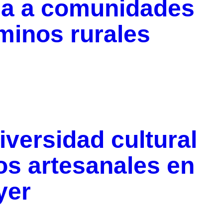
da a comunidades
minos rurales
iversidad cultural
os artesanales en
yer