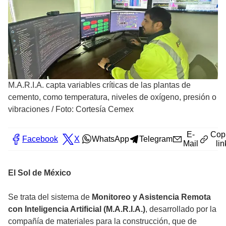
M.A.R.I.A. capta variables críticas de las plantas de
cemento, como temperatura, niveles de oxígeno, presión o
vibraciones
/
Foto: Cortesía Cemex
E-
Cop
Facebook
X
WhatsApp
Telegram
Mail
lin
El Sol de México
Se trata del sistema de
Monitoreo y Asistencia Remota
con Inteligencia Artificial (M.A.R.I.A.)
, desarrollado por la
compañía de materiales para la construcción, que de