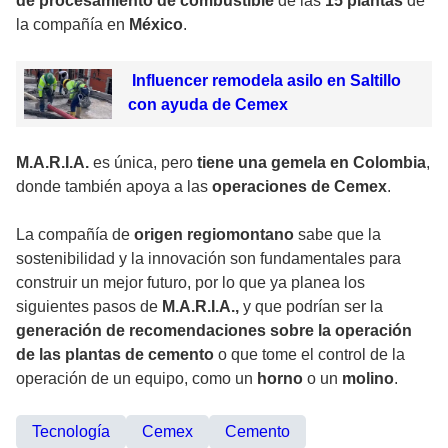
de procesamiento de combustible
de las
15 plantas
de
la compañía en
México
.
Influencer remodela asilo en Saltillo
con ayuda de Cemex
M.A.R.I.A.
es única, pero
tiene una gemela en Colombia
,
donde también apoya a las
operaciones de Cemex
.
La compañía de
origen regiomontano
sabe que la
sostenibilidad y la innovación son fundamentales para
construir un mejor futuro, por lo que ya planea los
siguientes pasos de
M.A.R.I.A.,
y que podrían ser la
generación de recomendaciones sobre la operación
de las plantas de cemento
o que tome el control de la
operación de un equipo, como un
horno
o un
molino
.
Tecnología
Cemex
Cemento