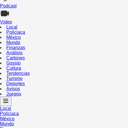
Podcast
Video
Local
Policiaca
México
Mundo
Finanzas
Análisis
Cartones
Gossip
Cultura
Tendencias
Turismo
Deportes
Avisos
Juegos
Local
Policiaca
México
Mundo