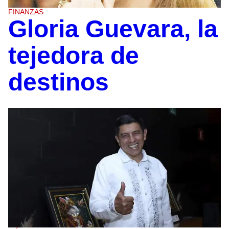
FINANZAS
Gloria Guevara, la
tejedora de
destinos