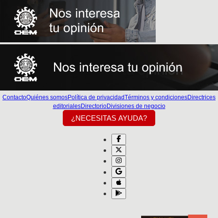
Contacto
Quiénes somos
Política de privacidad
Términos y condiciones
Directrices
editoriales
Directorio
Divisiones de negocio
¿NECESITAS AYUDA?