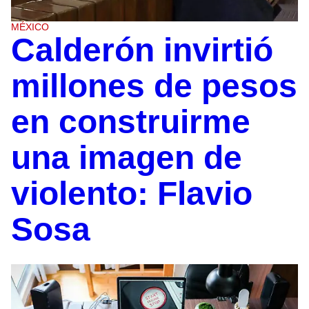
MÉXICO
Calderón invirtió
millones de pesos
en construirme
una imagen de
violento: Flavio
Sosa