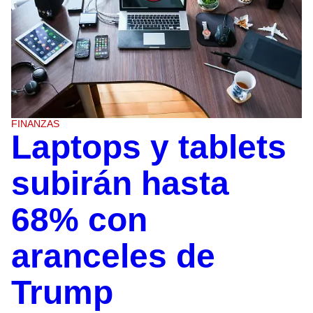
FINANZAS
Laptops y tablets
subirán hasta
68% con
aranceles de
Trump