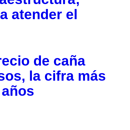
 atender el
recio de caña
os, la cifra más
s años