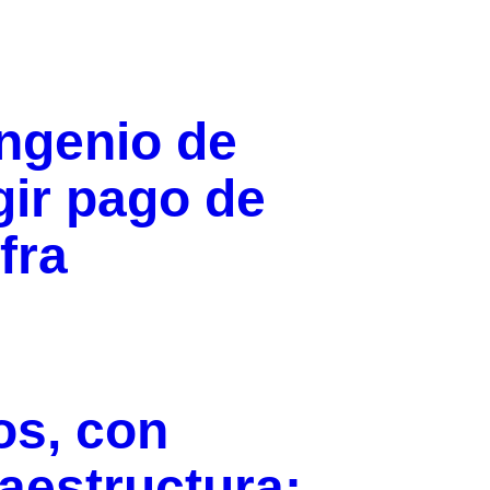
ngenio de
ir pago de
fra
os, con
raestructura;