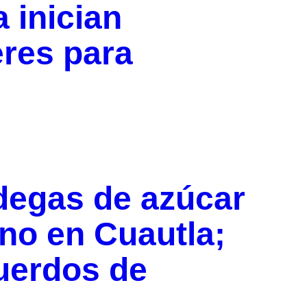
 inician
eres para
egas de azúcar
no en Cuautla;
uerdos de