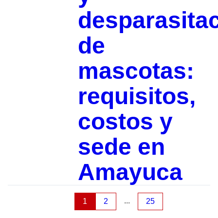
desparasita
de
mascotas:
requisitos,
costos y
sede en
Amayuca
...
1
2
25