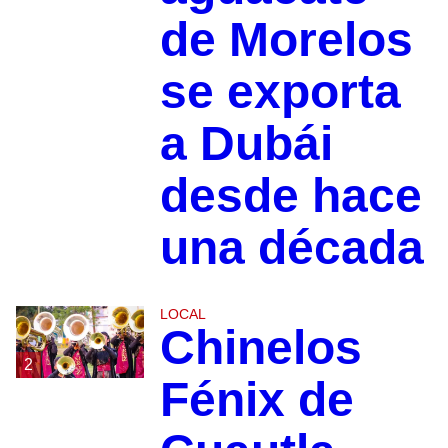
de Morelos
se exporta
a Dubái
desde hace
una década
LOCAL
Chinelos
2
Fénix de