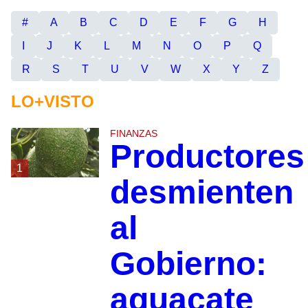
#
A
B
C
D
E
F
G
H
I
J
K
L
M
N
O
P
Q
R
S
T
U
V
W
X
Y
Z
LO+VISTO
FINANZAS
Productores
1
desmienten
al
Gobierno:
aguacate