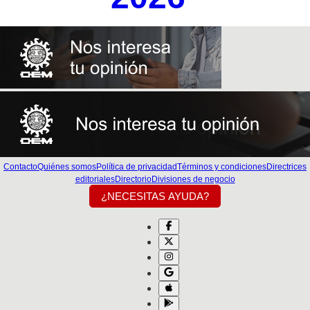
Contacto
Quiénes somos
Política de privacidad
Términos y condiciones
Directrices
editoriales
Directorio
Divisiones de negocio
¿NECESITAS AYUDA?