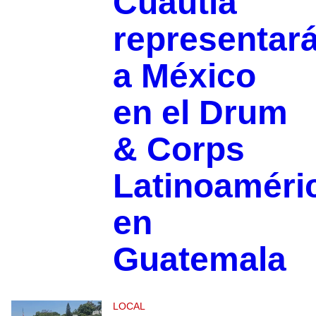
Cuautla
representar
a México
en el Drum
& Corps
Latinoaméri
en
Guatemala
LOCAL