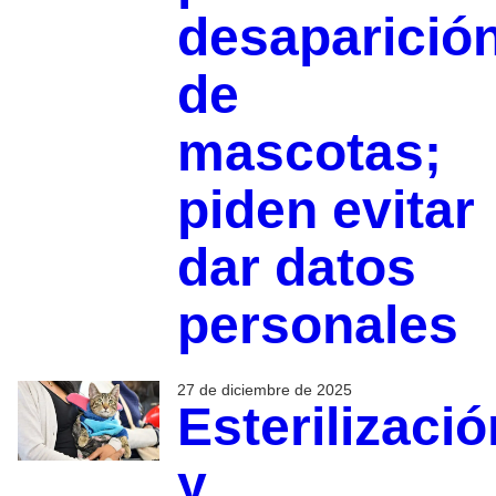
desaparició
de
mascotas;
piden evitar
dar datos
personales
27 de diciembre de 2025
Esterilizació
y