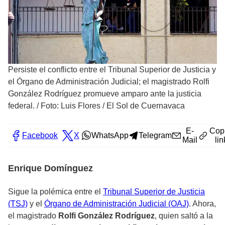
Persiste el conflicto entre el Tribunal Superior de Justicia y
el Órgano de Administración Judicial; el magistrado Rolfi
González Rodríguez promueve amparo ante la justicia
federal.
/
Foto: Luis Flores / El Sol de Cuernavaca
E-
Cop
Facebook
X
WhatsApp
Telegram
Mail
lin
Enrique Domínguez
Sigue la polémica entre el
Tribunal Superior de Justicia
(TSJ)
y el
Órgano de Administración Judicial (OAJ)
. Ahora,
el magistrado
Rolfi González Rodríguez
, quien saltó a la