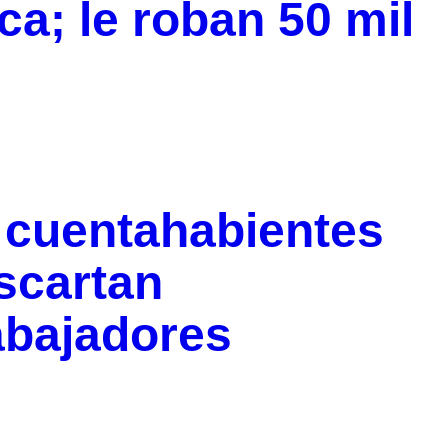
a; le roban 50 mil
a cuentahabientes
scartan
rabajadores