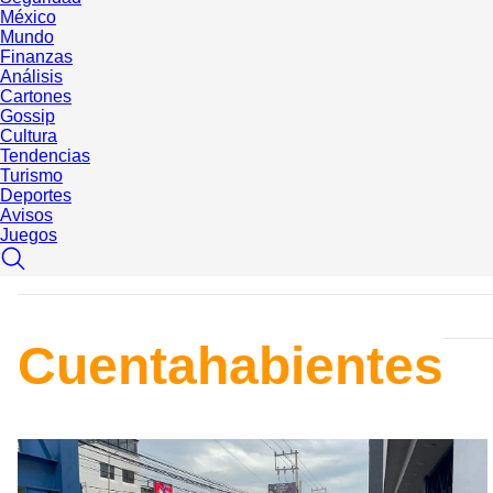
México
Mundo
Finanzas
Análisis
Cartones
Gossip
Cultura
Tendencias
Turismo
Deportes
Avisos
Juegos
Cuentahabientes