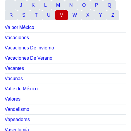
I
J
K
L
M
N
O
P
Q
R
S
T
U
V
W
X
Y
Z
Va por México
Vacaciones
Vacaciones De Invierno
Vacaciones De Verano
Vacantes
Vacunas
Valle de México
Valores
Vandalismo
Vapeadores
Vasectomía