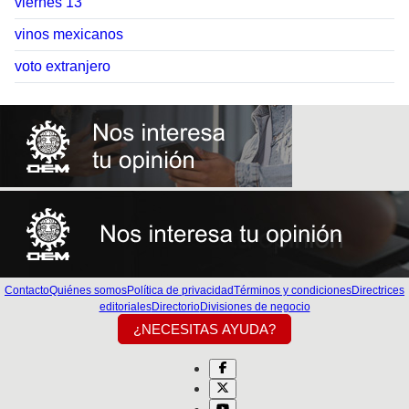
viernes 13
vinos mexicanos
voto extranjero
Contacto
Quiénes somos
Política de privacidad
Términos y condiciones
Directrices
editoriales
Directorio
Divisiones de negocio
¿NECESITAS AYUDA?