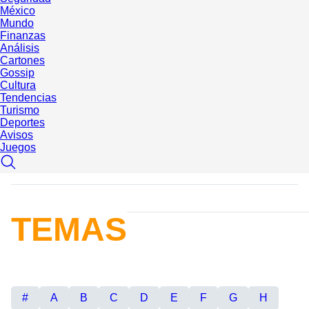
México
Mundo
Finanzas
Análisis
Cartones
Gossip
Cultura
Tendencias
Turismo
Deportes
Avisos
Juegos
TEMAS
#
A
B
C
D
E
F
G
H