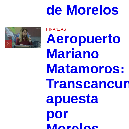
de Morelos
FINANZAS
Aeropuerto
3
Mariano
Matamoros:
Transcancu
apuesta
por
Morelos