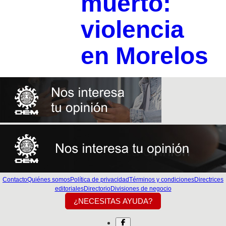
muerto:
violencia
en Morelos
Contacto
Quiénes somos
Política de privacidad
Términos y condiciones
Directrices
editoriales
Directorio
Divisiones de negocio
¿NECESITAS AYUDA?