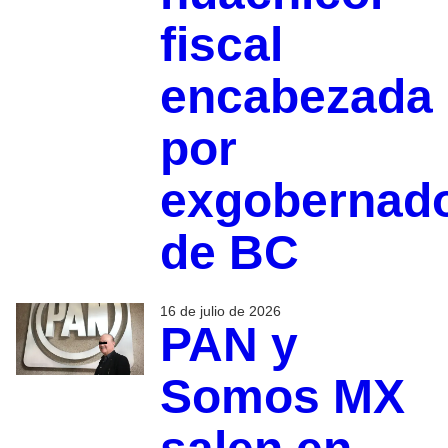
fiscal
encabezada
por
exgobernad
de BC
16 de julio de 2026
PAN y
Somos MX