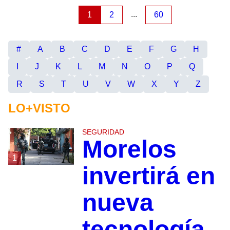
...
1
2
60
#
A
B
C
D
E
F
G
H
I
J
K
L
M
N
O
P
Q
R
S
T
U
V
W
X
Y
Z
LO+VISTO
SEGURIDAD
Morelos
1
invertirá en
nueva
tecnología