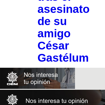
asesinato
de su
amigo
César
Gastélum