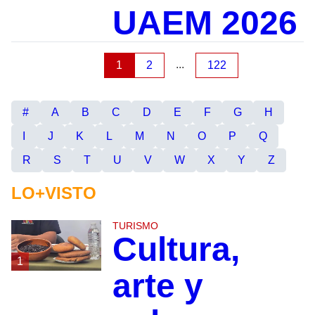
UAEM 2026
...
1
2
122
#
A
B
C
D
E
F
G
H
I
J
K
L
M
N
O
P
Q
R
S
T
U
V
W
X
Y
Z
LO+VISTO
TURISMO
Cultura,
1
arte y