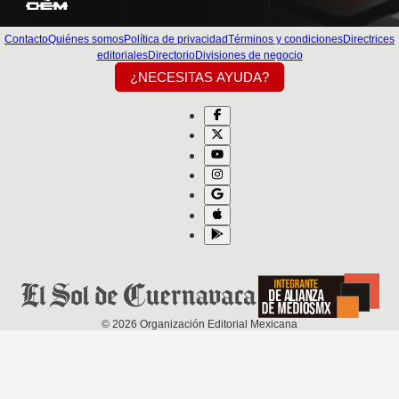
Contacto
Quiénes somos
Política de privacidad
Términos y condiciones
Directrices
editoriales
Directorio
Divisiones de negocio
¿NECESITAS AYUDA?
©
2026
Organización Editorial Mexicana