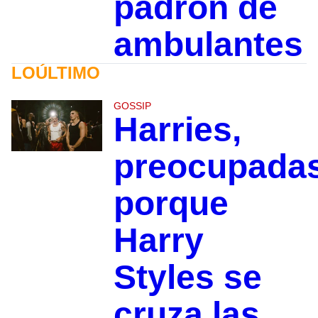
padrón de
ambulantes
LOÚLTIMO
GOSSIP
Harries,
preocupada
porque
Harry
Styles se
cruza las