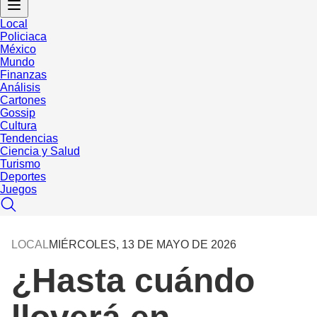
Local
Policiaca
México
Mundo
Finanzas
Análisis
Cartones
Gossip
Cultura
Tendencias
Ciencia y Salud
Turismo
Deportes
Juegos
LOCAL
MIÉRCOLES, 13 DE MAYO DE 2026
¿Hasta cuándo