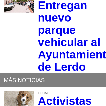
Entregan
nuevo
parque
vehicular al
Ayuntamien
de Lerdo
MÁS NOTICIAS
LOCAL
Activistas