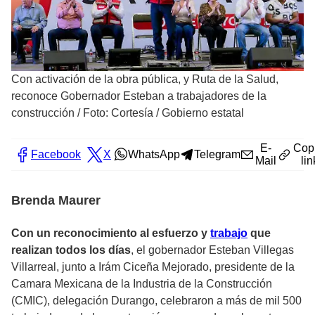
Con activación de la obra pública, y Ruta de la Salud,
reconoce Gobernador Esteban a trabajadores de la
construcción
/
Foto: Cortesía / Gobierno estatal
E-
Cop
Facebook
X
WhatsApp
Telegram
Mail
lin
Brenda Maurer
Con un reconocimiento al esfuerzo y
trabajo
que
realizan todos los días
, el gobernador Esteban Villegas
Villarreal, junto a Irám Ciceña Mejorado, presidente de la
Camara Mexicana de la Industria de la Construcción
(CMIC), delegación Durango, celebraron a más de mil 500