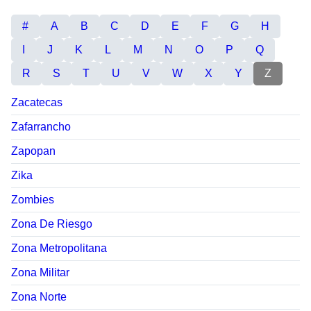
#
A
B
C
D
E
F
G
H
I
J
K
L
M
N
O
P
Q
R
S
T
U
V
W
X
Y
Z
Zacatecas
Zafarrancho
Zapopan
Zika
Zombies
Zona De Riesgo
Zona Metropolitana
Zona Militar
Zona Norte