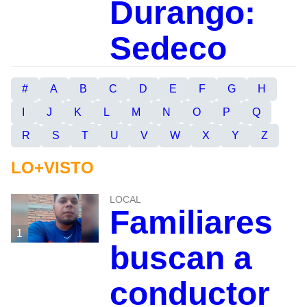
Durango:
Sedeco
#
A
B
C
D
E
F
G
H
I
J
K
L
M
N
O
P
Q
R
S
T
U
V
W
X
Y
Z
LO+VISTO
LOCAL
Familiares
1
buscan a
conductor