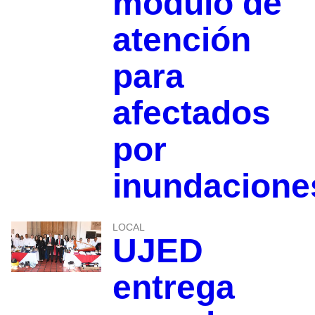
módulo de
atención
para
afectados
por
inundacione
LOCAL
UJED
entrega