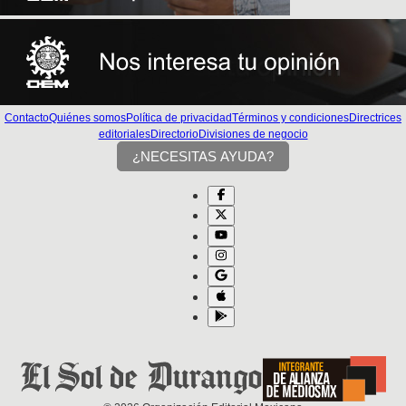
Contacto
Quiénes somos
Política de privacidad
Términos y condiciones
Directrices
editoriales
Directorio
Divisiones de negocio
¿NECESITAS AYUDA?