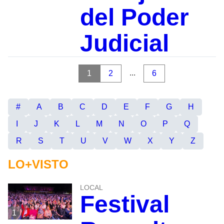
del Poder
Judicial
...
1
2
6
#
A
B
C
D
E
F
G
H
I
J
K
L
M
N
O
P
Q
R
S
T
U
V
W
X
Y
Z
LO+VISTO
LOCAL
Festival
1