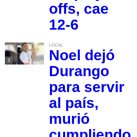
offs, cae
12-6
LOCAL
Noel dejó
3
Durango
para servir
al país,
murió
cumpliendo