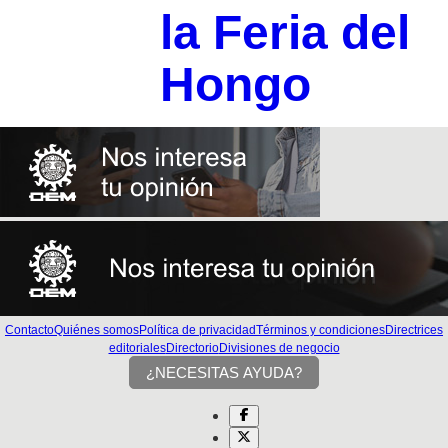
la Feria del
Hongo
Contacto
Quiénes somos
Política de privacidad
Términos y condiciones
Directrices
editoriales
Directorio
Divisiones de negocio
¿NECESITAS AYUDA?