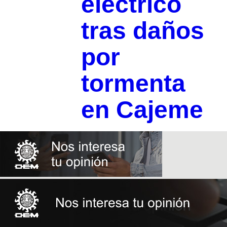
eléctrico
tras daños
por
tormenta
en Cajeme