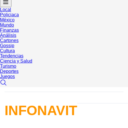
Local
Policiaca
México
Mundo
Finanzas
Análisis
Cartones
Gossip
Cultura
Tendencias
Ciencia y Salud
Turismo
Deportes
Juegos
INFONAVIT