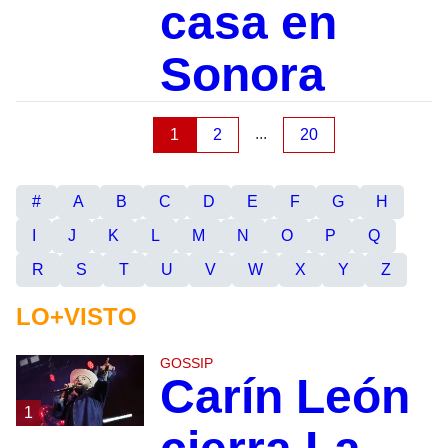
casa en
Sonora
...
1
2
20
#
A
B
C
D
E
F
G
H
I
J
K
L
M
N
O
P
Q
R
S
T
U
V
W
X
Y
Z
LO+VISTO
GOSSIP
Carín León
1