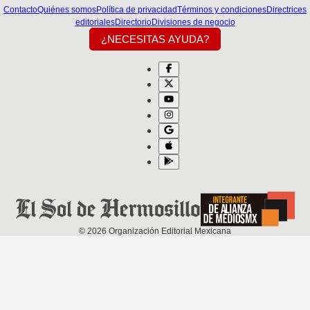
Contacto
Quiénes somos
Política de privacidad
Términos y condiciones
Directrices
editoriales
Directorio
Divisiones de negocio
¿NECESITAS AYUDA?
©
2026
Organización Editorial Mexicana