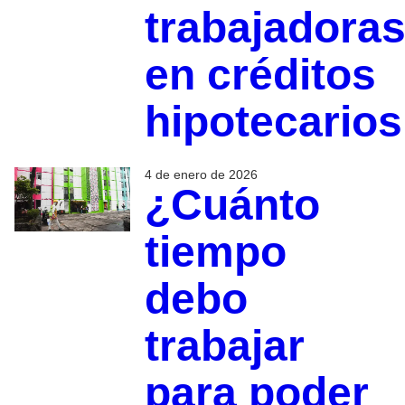
trabajadora
en créditos
hipotecarios
4 de enero de 2026
¿Cuánto
tiempo
debo
trabajar
para poder