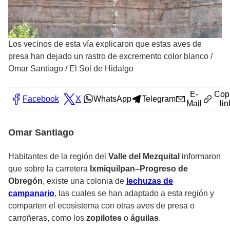
Los vecinos de esta vía explicaron que estas aves de
presa han dejado un rastro de excremento color blanco
/
Omar Santiago / El Sol de Hidalgo
E-
Cop
Facebook
X
WhatsApp
Telegram
Mail
lin
Omar Santiago
Habitantes de la región del
Valle del Mezquital
informaron
que sobre la carretera
Ixmiquilpan–Progreso de
Obregón
, existe una colonia de
lechuzas de
campanario
, las cuales se han adaptado a esta región y
comparten el ecosistema con otras aves de presa o
carroñeras, como los
zopilotes
o
águilas
.