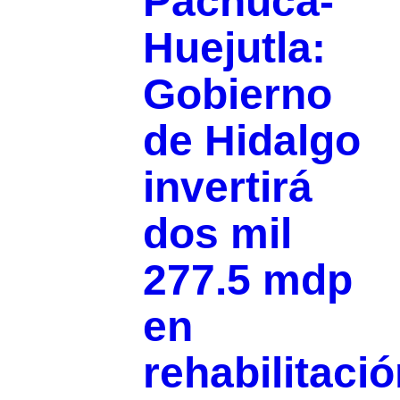
Pachuca-
Huejutla:
Gobierno
de Hidalgo
invertirá
dos mil
277.5 mdp
en
rehabilitaci