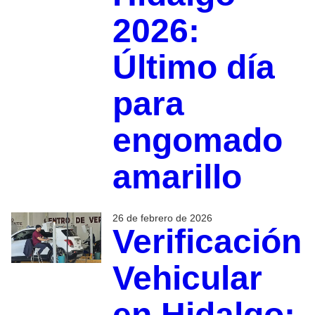
2026:
Último día
para
engomado
amarillo
26 de febrero de 2026
Verificación
Vehicular
en Hidalgo: