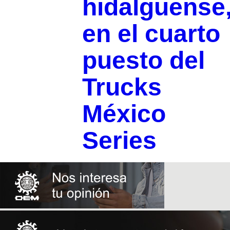
hidalguense
en el cuarto
puesto del
Trucks
México
Series