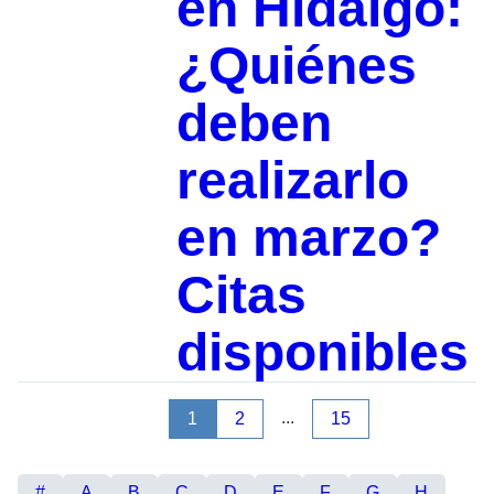
en Hidalgo:
¿Quiénes
deben
realizarlo
en marzo?
Citas
disponibles
...
1
2
15
#
A
B
C
D
E
F
G
H