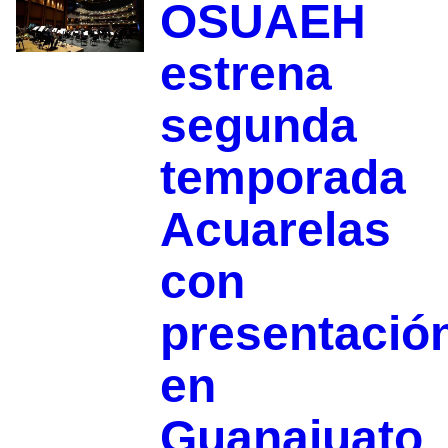
OSUAEH
estrena
segunda
temporada
Acuarelas
con
presentació
en
Guanajuato