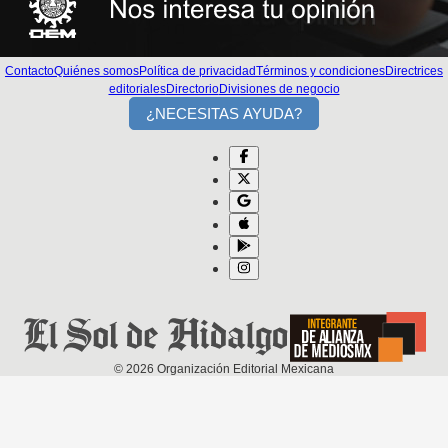
Contacto
Quiénes somos
Política de privacidad
Términos y condiciones
Directrices
editoriales
Directorio
Divisiones de negocio
¿NECESITAS AYUDA?
©
2026
Organización Editorial Mexicana