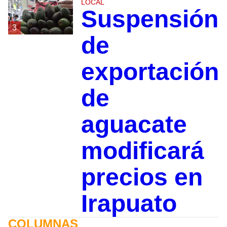
LOCAL
Suspensión
3
de
exportación
de
aguacate
modificará
precios en
Irapuato
COLUMNAS