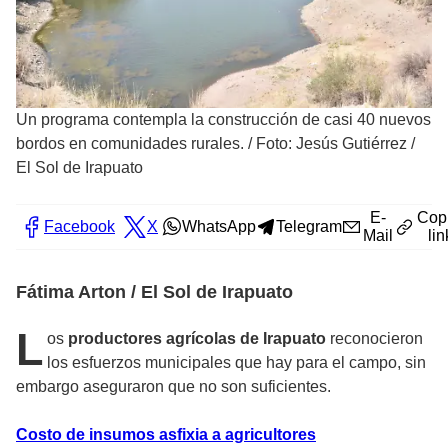
Un programa contempla la construcción de casi 40 nuevos
bordos en comunidades rurales.
/
Foto: Jesús Gutiérrez /
El Sol de Irapuato
E-
Cop
Facebook
X
WhatsApp
Telegram
Mail
lin
Fátima Arton / El Sol de Irapuato
L
os
productores agrícolas de Irapuato
reconocieron
los esfuerzos municipales que hay para el campo, sin
embargo aseguraron que no son suficientes.
Costo de insumos asfixia a agricultores