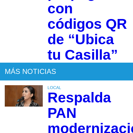
con
códigos QR
de “Ubica
tu Casilla”
MÁS NOTICIAS
LOCAL
Respalda
PAN
modernizaci