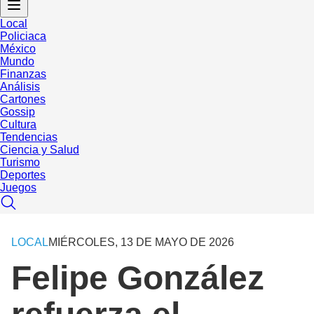
Local
Policiaca
México
Mundo
Finanzas
Análisis
Cartones
Gossip
Cultura
Tendencias
Ciencia y Salud
Turismo
Deportes
Juegos
LOCAL
MIÉRCOLES, 13 DE MAYO DE 2026
Felipe González