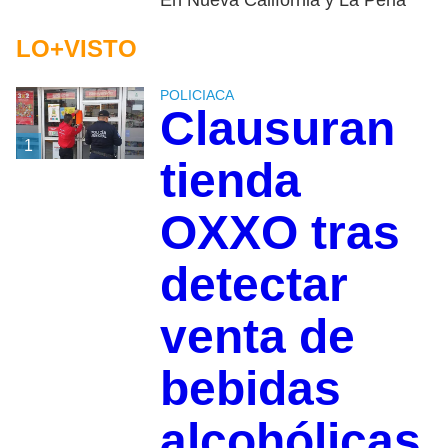
En Nueva California y La Perla
LO+VISTO
POLICIACA
Clausuran
1
tienda
OXXO tras
detectar
venta de
bebidas
alcohólicas