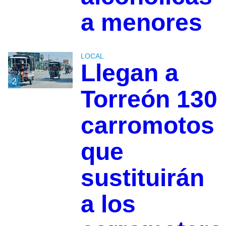
a menores
LOCAL
Llegan a
2
Torreón 130
carromotos
que
sustituirán
a los