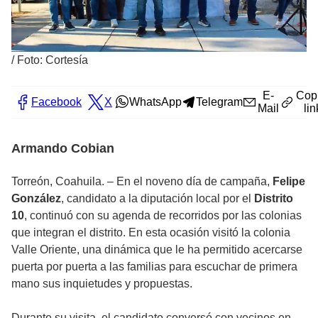
/
Foto: Cortesía
E-
Cop
Facebook
X
WhatsApp
Telegram
Mail
lin
Armando Cobian
Torreón, Coahuila. – En el noveno día de campaña,
Felipe
González
, candidato a la diputación local por el
Distrito
10
, continuó con su agenda de recorridos por las colonias
que integran el distrito. En esta ocasión visitó la colonia
Valle Oriente, una dinámica que le ha permitido acercarse
puerta por puerta a las familias para escuchar de primera
mano sus inquietudes y propuestas.
Durante su visita, el candidato conversó con vecinos en