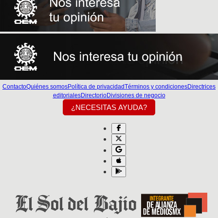
Contacto
Quiénes somos
Política de privacidad
Términos y condiciones
Directrices
editoriales
Directorio
Divisiones de negocio
¿NECESITAS AYUDA?