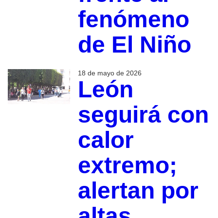
fenómeno
de El Niño
18 de mayo de 2026
León
seguirá con
calor
extremo;
alertan por
altas