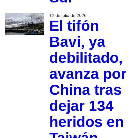
12 de julio de 2026
El tifón
Bavi, ya
debilitado,
avanza por
China tras
dejar 134
heridos en
Taiwán