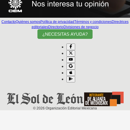
Contacto
Quiénes somos
Política de privacidad
Términos y condiciones
Directrices
editoriales
Directorio
Divisiones de negocio
¿NECESITAS AYUDA?
©
2026
Organización Editorial Mexicana