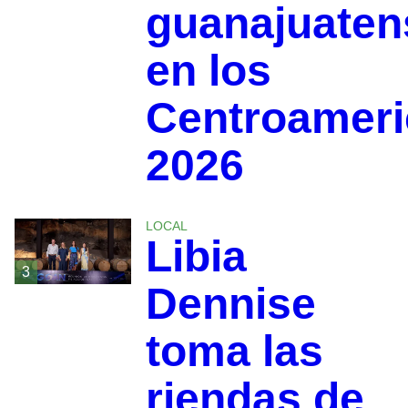
guanajuaten
en los
Centroamer
2026
LOCAL
Libia
3
Dennise
toma las
riendas de