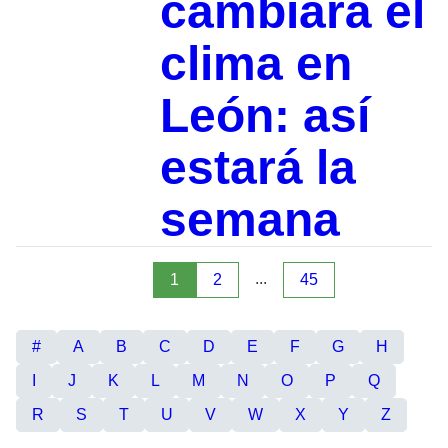
cambiará el
clima en
León: así
estará la
semana
...
1
2
45
#
A
B
C
D
E
F
G
H
I
J
K
L
M
N
O
P
Q
R
S
T
U
V
W
X
Y
Z