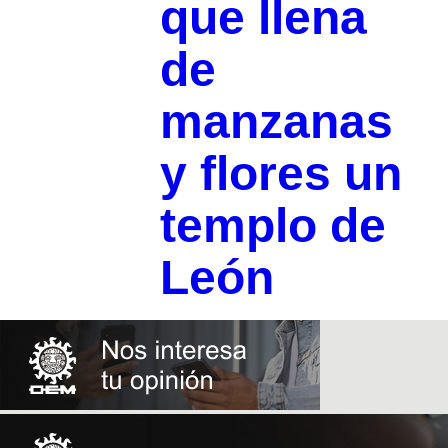
que llena
de
manzanas
y flores un
templo de
León