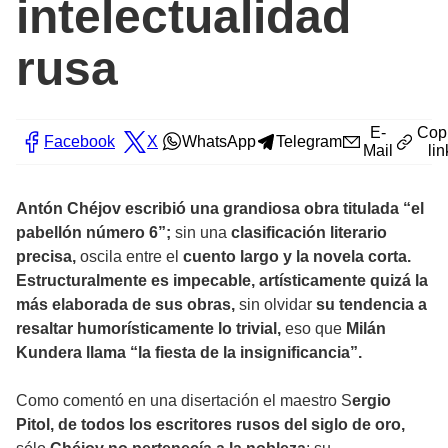
intelectualidad
rusa
E-
Cop
Facebook
X
WhatsApp
Telegram
Mail
lin
Antón Chéjov escribió una grandiosa obra titulada “el
pabellón número 6”;
sin una
clasificación literario
precisa,
oscila entre el
cuento largo y la novela corta.
Estructuralmente es impecable, artísticamente quizá la
más elaborada de sus obras,
sin olvidar
su tendencia a
resaltar humorísticamente lo trivial,
eso que
Milán
Kundera llama “la fiesta de la insignificancia”.
Como comentó en una disertación el maestro S
ergio
Pitol, de todos los escritores rusos del siglo de oro,