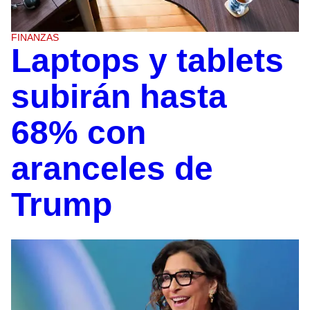
FINANZAS
Laptops y tablets
subirán hasta
68% con
aranceles de
Trump