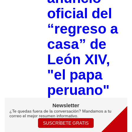
oficial del
“regreso a
casa” de
León XIV,
"el papa
peruano"
Newsletter
¿Te quedas fuera de la conversación? Mandamos a tu
correo el mejor resumen informativo.
SUSCRÍBETE GRATIS