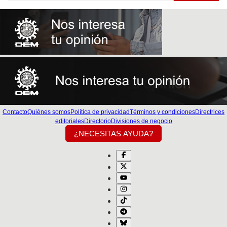
Contacto
Quiénes somos
Política de privacidad
Términos y condiciones
Directrices
editoriales
Directorio
Divisiones de negocio
¿NECESITAS AYUDA?