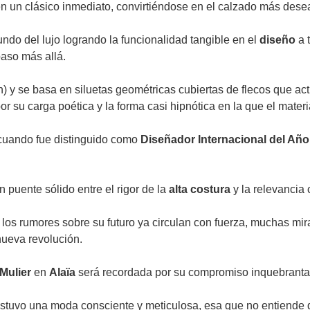
en un clásico inmediato, convirtiéndose en el calzado más des
ndo del lujo logrando la funcionalidad tangible en el
diseño
a 
paso más allá.
n) y se basa en siluetas geométricas cubiertas de flecos que 
r su carga poética y la forma casi hipnótica en la que el mater
, cuando fue distinguido como
Diseñador Internacional del Año
n puente sólido entre el rigor de la
alta costura
y la relevancia c
 los rumores sobre su futuro ya circulan con fuerza, muchas m
 nueva revolución.
 Mulier
en
Alaïa
será recordada por su compromiso inquebrantab
stuvo una moda consciente y meticulosa, esa que no entiende de