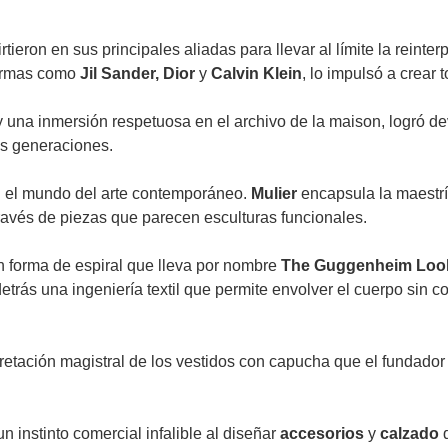
irtieron en sus principales aliadas para llevar al límite la rein
firmas como
Jil Sander, Dior
y
Calvin Klein
, lo impulsó a crear
 una inmersión respetuosa en el archivo de la maison, logró de
as generaciones.
n el mundo del arte contemporáneo.
Mulier
encapsula la maestrí
ravés de piezas que parecen esculturas funcionales.
n forma de espiral que lleva por nombre
The Guggenheim Loo
etrás una ingeniería textil que permite envolver el cuerpo sin c
etación magistral de los vestidos con capucha que el fundador 
 instinto comercial infalible al diseñar
accesorios
y
calzado
q