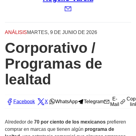
ANÁLISIS
MARTES, 9 DE JUNIO DE 2026
Corporativo /
Programas de
lealtad
E-
Cop
Facebook
X
WhatsApp
Telegram
Mail
lin
Alrededor de
70 por ciento de los mexicanos
prefieren
comprar en marcas que tienen algún
programa de