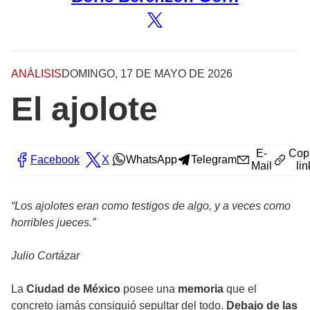
ANÁLISIS
DOMINGO, 17 DE MAYO DE 2026
El ajolote
E-
Cop
Facebook
X
WhatsApp
Telegram
Mail
lin
“Los ajolotes eran como testigos de algo, y a veces como
horribles jueces.”
Julio Cortázar
La
Ciudad de México
posee una
memoria
que el
concreto jamás consiguió sepultar del todo.
Debajo de las