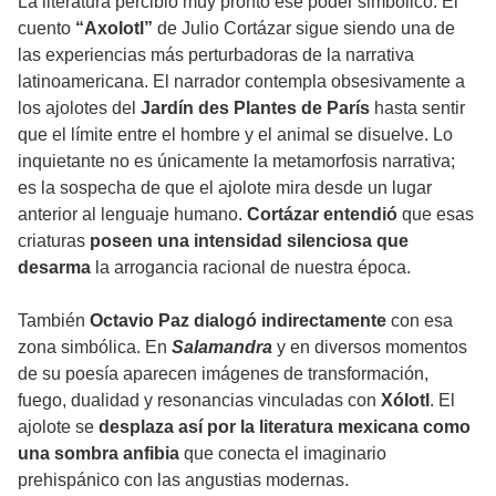
La literatura percibió muy pronto ese poder simbólico. El
cuento
“Axolotl”
de Julio Cortázar sigue siendo una de
las experiencias más perturbadoras de la narrativa
latinoamericana. El narrador contempla obsesivamente a
los ajolotes del
Jardín des Plantes de París
hasta sentir
que el límite entre el hombre y el animal se disuelve. Lo
inquietante no es únicamente la metamorfosis narrativa;
es la sospecha de que el ajolote mira desde un lugar
anterior al lenguaje humano.
Cortázar entendió
que esas
criaturas
poseen una intensidad silenciosa que
desarma
la arrogancia racional de nuestra época.
También
Octavio Paz dialogó indirectamente
con esa
zona simbólica. En
Salamandra
y en diversos momentos
de su poesía aparecen imágenes de transformación,
fuego, dualidad y resonancias vinculadas con
Xólotl
. El
ajolote se
desplaza así por la literatura mexicana como
una sombra anfibia
que conecta el imaginario
prehispánico con las angustias modernas.