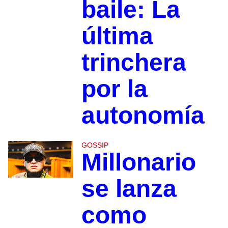
baile: La
última
trinchera
por la
autonomía
GOSSIP
Millonario
se lanza
como