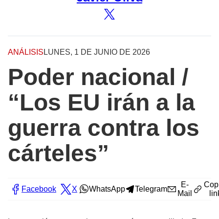
ANÁLISIS
LUNES, 1 DE JUNIO DE 2026
Poder nacional /
“Los EU irán a la
guerra contra los
cárteles”
E-
Cop
Facebook
X
WhatsApp
Telegram
Mail
lin