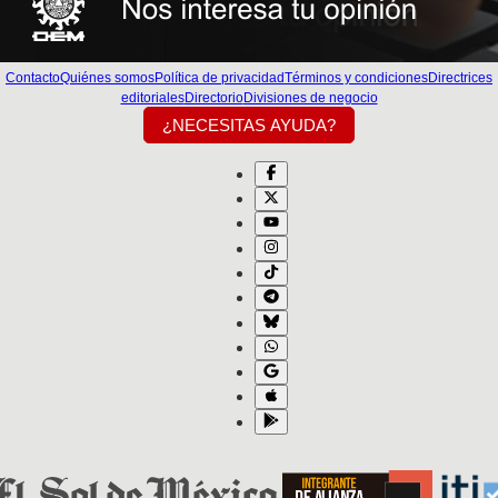
Contacto
Quiénes somos
Política de privacidad
Términos y condiciones
Directrices
editoriales
Directorio
Divisiones de negocio
¿NECESITAS AYUDA?