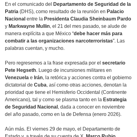
En el comunicado del
Departamento de Seguridad de la
Patria
(DHS), como resultado de la reunión en
Palacio
Nacional
entre la
Presidenta Claudia Sheinbaum Pardo
y
Markwayne Mullin
, el 21 del mes pasado, se alude de
manera explícita a que México “
debe hacer más para
combatir a las organizaciones narcoterroristas
”. Las
palabras cuentan, y mucho.
Pero regresemos a la frase expresada por el
secretario
Pete Hegseth
. Luego de incursiones militares en
Venezuela
e
Irán
, la retórica y acciones contra el gobierno
dictatorial de
Cuba
, así como otras acciones, denotan la
prioridad que tiene el Hemisferio Occidental (Continente
Americano), tal y como se plasma tanto en la
Estrategia
de Seguridad Nacional
, dada a conocer en noviembre
del año pasado, como en la de Defensa (enero 2026).
Aún más. El viernes 29 de mayo, el Departamento de
Estado y, a través de su cuenta de X,
Marco Rubio
,