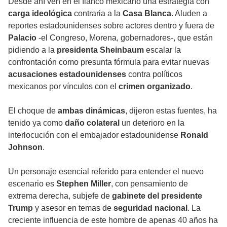
Desde ahí ven en el flanco mexicano una estrategia con
carga ideológica
contraria a la
Casa Blanca
. Aluden a
reportes estadounidenses sobre actores dentro y fuera de
Palacio
-el Congreso, Morena, gobernadores-, que están
pidiendo a la
presidenta Sheinbaum
escalar la
confrontación como presunta fórmula para evitar nuevas
acusaciones estadounidenses
contra políticos
mexicanos por vínculos con el
crimen organizado
.
El choque de
ambas dinámicas
, dijeron estas fuentes, ha
tenido ya como
daño colateral
un deterioro en la
interlocución con el embajador estadounidense
Ronald
Johnson
.
Un personaje esencial referido para entender el nuevo
escenario es
Stephen Miller
, con pensamiento de
extrema derecha, subjefe de
gabinete del presidente
Trump
y asesor en temas de
seguridad nacional
. La
creciente influencia de este hombre de apenas 40 años ha