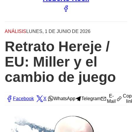
ANÁLISIS
LUNES, 1 DE JUNIO DE 2026
Retrato Hereje /
EU: Miller y el
cambio de juego
E-
Cop
Facebook
X
WhatsApp
Telegram
Mail
lin