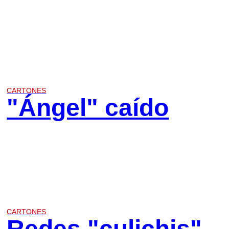
CARTONES
"Ángel" caído
CARTONES
Redes "culichis"