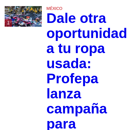
MÉXICO
Dale otra
1
oportunidad
a tu ropa
usada:
Profepa
lanza
campaña
para