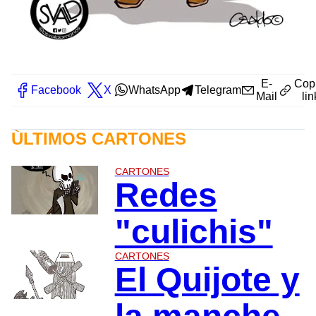
E-
Cop
Facebook
X
WhatsApp
Telegram
Mail
lin
ÙLTIMOS CARTONES
CARTONES
Redes
"culichis"
CARTONES
El Quijote y