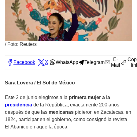
/
Foto: Reuters
E-
Cop
Facebook
X
WhatsApp
Telegram
Mail
lin
Sara Lovera / El Sol de México
Este 2 de junio elegimos a la
primera mujer a la
presidencia
de la República, exactamente 200 años
después de que las
mexicanas
pidieron en Zacatecas, en
1824, participar en el gobierno, como consignó la revista
El Abanico en aquella época.