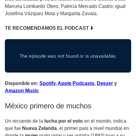
Marcela Lombardo Otero, Patricia Mercado Castro; igual
Josefina Vázquez Mota y Margarita Zavala.
TE RECOMENDAMOS EL PODCAST ⬇
Disponible en:
Spotify
,
Apple Podcasts
,
Deezer
y
Amazon Music
México primero de muchos
Un recuento de la
lucha por el voto
en el mundo, indica
que fue
Nueva Zelanda
, el primer país a nivel mundial en
donde la
mujer
pudo votar y ser votada (1893) tuvo a su