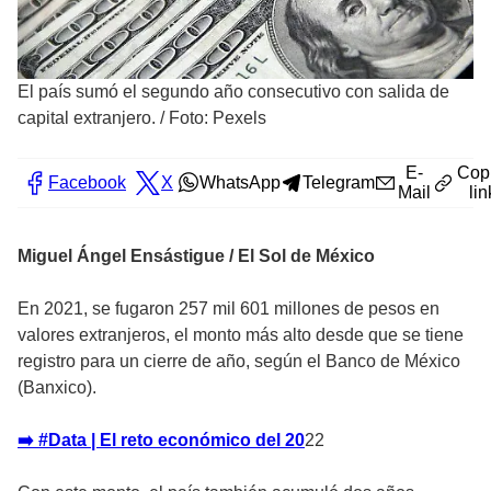
El país sumó el segundo año consecutivo con salida de
capital extranjero.
/
Foto: Pexels
E-
Cop
Facebook
X
WhatsApp
Telegram
Mail
lin
Miguel Ángel Ensástigue / El Sol de México
En 2021, se fugaron 257 mil 601 millones de pesos en
valores extranjeros, el monto más alto desde que se tiene
registro para un cierre de año, según el Banco de México
(Banxico).
➡️ #Data | El reto económico del 20
22