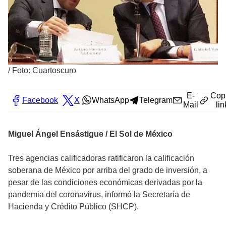
/
Foto: Cuartoscuro
E-
Cop
Facebook
X
WhatsApp
Telegram
Mail
lin
Miguel Ángel Ensástigue / El Sol de México
Tres agencias calificadoras ratificaron la calificación
soberana de México por arriba del grado de inversión, a
pesar de las condiciones económicas derivadas por la
pandemia del coronavirus, informó la Secretaría de
Hacienda y Crédito Público (SHCP).