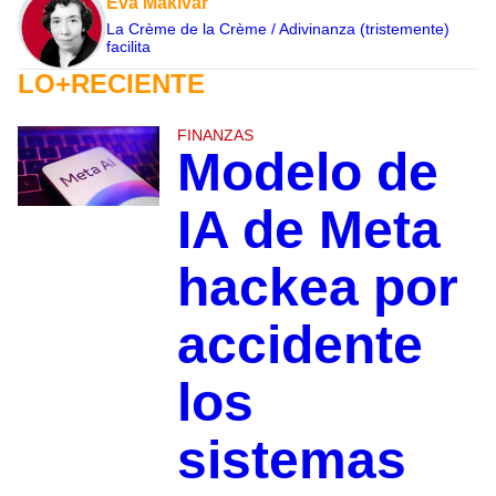
Eva Makivar
La Crème de la Crème / Adivinanza (tristemente)
facilita
LO+RECIENTE
FINANZAS
Modelo de
IA de Meta
hackea por
accidente
los
sistemas