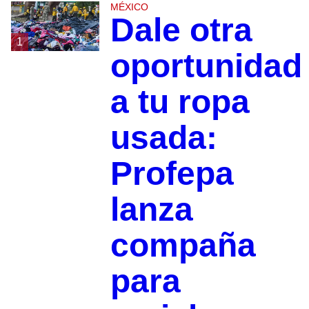
MÉXICO
Dale otra
1
oportunidad
a tu ropa
usada:
Profepa
lanza
compaña
para