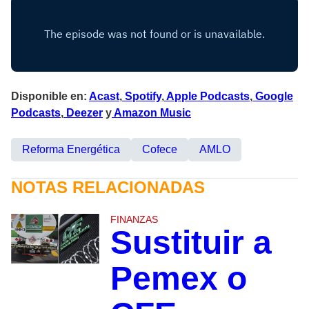
Disponible en:
Acast
,
Spotify
,
Apple Podcasts
,
Google
Podcasts
,
Deezer
y
Amazon Music
Reforma Energética
Cofece
AMLO
NOTAS RELACIONADAS
FINANZAS
Sustituir a
Pemex o