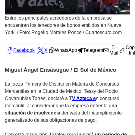
Entre los principales acreedores de la empresa se
encuentran los tenedores de bonos emitidos en Nueva
York.
/
Foto: Rogelio Morales Ponce / Cuartoscuro.com
E-
Cop
Facebook
X
WhatsApp
Telegram
Mail
lin
Miguel Ángel Ensástigue / El Sol de México
La jueza Primera de Distrito en Materia de Concursos
Mercantiles en la Ciudad de México, Tessy del Rocío
Covarrubias Torres, declaró a T
V Azteca e
n concurso
mercantil, al considerar que la empresa enfrenta u
na
situación de insolvencia
derivada del incumplimiento
generalizado de sus obligaciones de pago.
Con esta resolución, la televisora
iniciará un periodo de