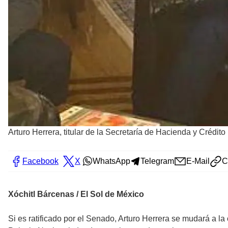
Arturo Herrera, titular de la Secretaría de Hacienda y Crédito
Facebook
X
WhatsApp
Telegram
E-Mail
C
Xóchitl Bárcenas / El Sol de México
Si es ratificado por el Senado, Arturo Herrera se mudará a l