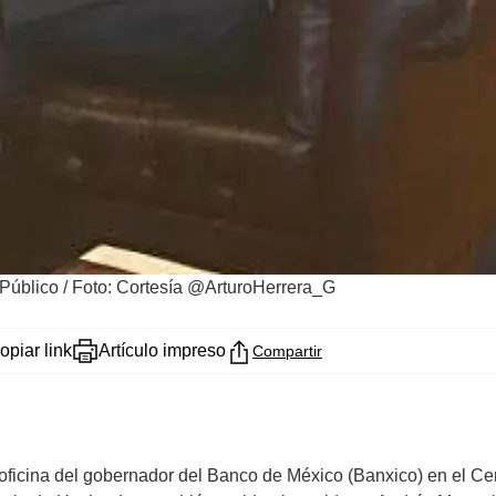
 Público
/
Foto: Cortesía @ArturoHerrera_G
opiar link
Artículo impreso
Compartir
a oficina del gobernador del Banco de México (Banxico) en el Ce