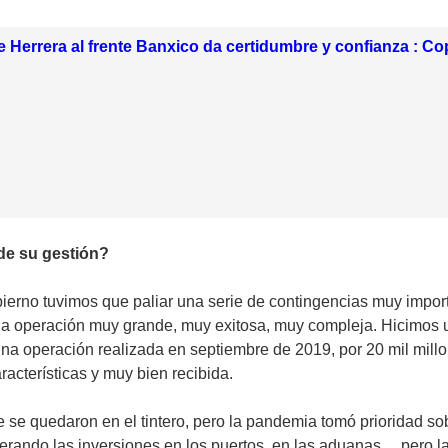
 Herrera al frente Banxico da certidumbre y confianza : C
 de su gestión?
obierno tuvimos que paliar una serie de contingencias muy impo
 una operación muy grande, muy exitosa, muy compleja. Hicimo
a operación realizada en septiembre de 2019, por 20 mil mill
cterísticas y muy bien recibida.
e quedaron en el tintero, pero la pandemia tomó prioridad sobr
lerando las inversiones en los puertos, en las aduanas… per