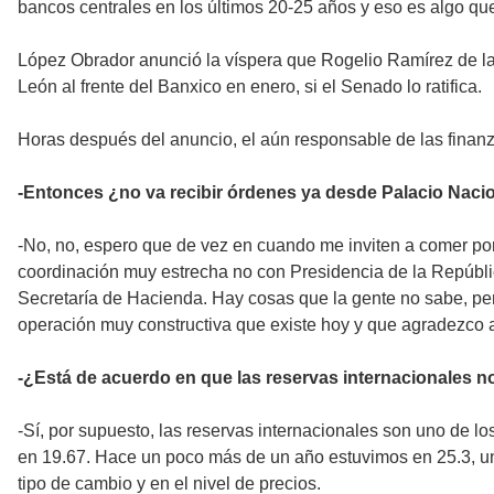
bancos centrales en los últimos 20-25 años y eso es algo qu
López Obrador anunció la víspera que Rogelio Ramírez de la 
León al frente del Banxico en enero, si el Senado lo ratifica.
Horas después del anuncio, el aún responsable de las finan
-Entonces ¿no va recibir órdenes ya desde Palacio Naci
-No, no, espero que de vez en cuando me inviten a comer po
coordinación muy estrecha no con Presidencia de la Repúblic
Secretaría de Hacienda. Hay cosas que la gente no sabe, pero
operación muy constructiva que existe hoy y que agradezco 
-¿Está de acuerdo en que las reservas internacionales n
-Sí, por supuesto, las reservas internacionales son uno de l
en 19.67. Hace un poco más de un año estuvimos en 25.3, un m
tipo de cambio y en el nivel de precios.