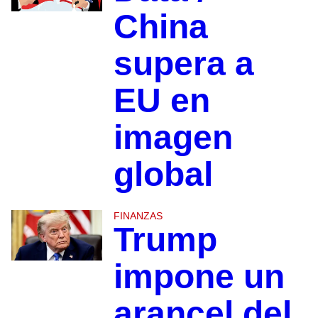
China
supera a
EU en
imagen
global
FINANZAS
Trump
impone un
arancel del