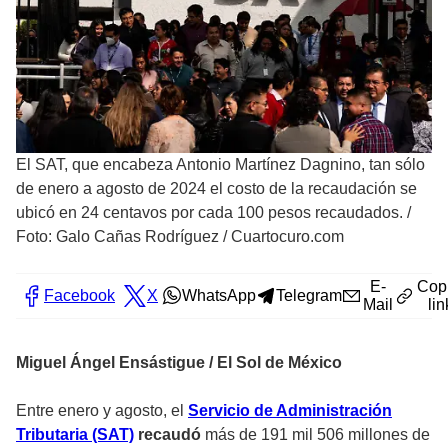
El SAT, que encabeza Antonio Martínez Dagnino, tan sólo
de enero a agosto de 2024 el costo de la recaudación se
ubicó en 24 centavos por cada 100 pesos recaudados.
/
Foto: Galo Cañas Rodríguez / Cuartocuro.com
E-
Cop
Facebook
X
WhatsApp
Telegram
Mail
lin
Miguel Ángel Ensástigue / El Sol de México
Entre enero y agosto, el
Servicio de Administración
Tributaria (SAT)
recaudó
más de 191 mil 506 millones de