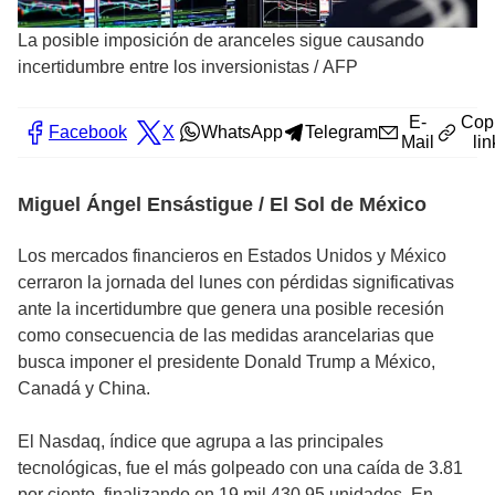
La posible imposición de aranceles sigue causando
incertidumbre entre los inversionistas
/
AFP
E-
Cop
Facebook
X
WhatsApp
Telegram
Mail
lin
Miguel Ángel Ensástigue / El Sol de México
Los mercados financieros en Estados Unidos y México
cerraron la jornada del lunes con pérdidas significativas
ante la incertidumbre que genera una posible recesión
como consecuencia de las medidas arancelarias que
busca imponer el presidente Donald Trump a México,
Canadá y China.
El Nasdaq, índice que agrupa a las principales
tecnológicas, fue el más golpeado con una caída de 3.81
por ciento, finalizando en 19 mil 430.95 unidades. En