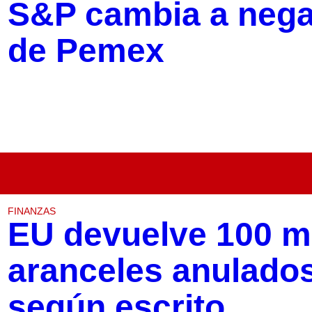
S&P cambia a nega
de Pemex
FINANZAS
EU devuelve 100 mi
aranceles anulados 
según escrito